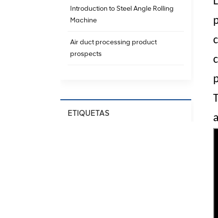
Introduction to Steel Angle Rolling
p
Machine
Air duct processing product
prospects
c
p
ETIQUETAS
a
Spiral Ducting Machine
Spiral Duct Production
Equipment
HVAC Spiral Duct Machine
Spiral Air Duct Forming Machine