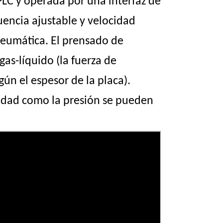
LC y operada por una interfaz de
cuencia ajustable y velocidad
neumática. El prensado de
as-líquido (la fuerza de
ún el espesor de la placa).
cidad como la presión se pueden