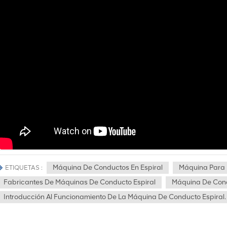
Máquina De Conductos En Espiral
Máquina Para 
ETIQUETAS :
Fabricantes De Máquinas De Conducto Espiral
Máquina De Cond
Introducción Al Funcionamiento De La Máquina De Conducto Espiral.