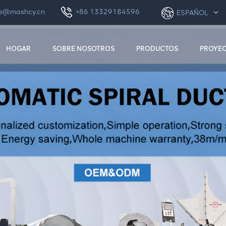
le@mashcy.cn
+86 13329184596
ESPAÑOL
HOGAR
SOBRE NOSOTROS
PRODUCTOS
PROYE