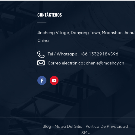
Línea de producción
automática de
conductos 3 para
CONTÁCTENOS
fabricar conductos HVAC
cuadrados
Jincheng Village, Danyang Town, Maanshan, Anhui
Línea de producción de
bridas de acero en
China
ángulo CNC de
conductos cuadrados
Tel / Whatsapp :
+86 13329184596
Correo electrónico :
chenle@mashcy.cn
Máquina automática de
nivelación y rebordeado
de conductos de aire
Pittsburgh Portable
Electric Duct Seam
Locker Closer Machine
Blog
Mapa Del Sitio
Política De Privacidad
Innovadora prensa
XML