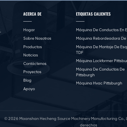
ACERCA DE
ETIQUETAS CALIENTES
Hogar
Máquina De Conductos En E
,
Sobre Nosotros
Máquina Rebordeadora De
Productos
Máquina De Montaje De Esq
TDF
Noticias
Máquina Lockformer Pittsbu
Contáctenos
Máquina De Conductos De
Proyectos
Pittsburgh
Blog
Máquina Hvac Pittsburgh
Apoyo
© 2026 Maanshan Hecheng Source Machinery Manufacturing Co., Lt
derechos