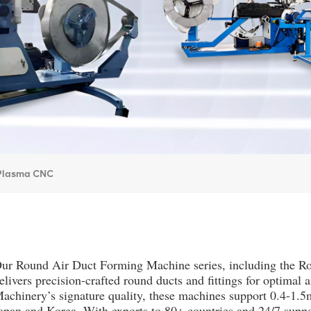
 Plasma CNC
ur Round Air Duct Forming Machine series, including the R
elivers precision-crafted round ducts and fittings for optimal
achinery’s signature quality, these machines support 0.4-1.5m
apan and Korea. With exports to 80+ countries and 24/7 suppo