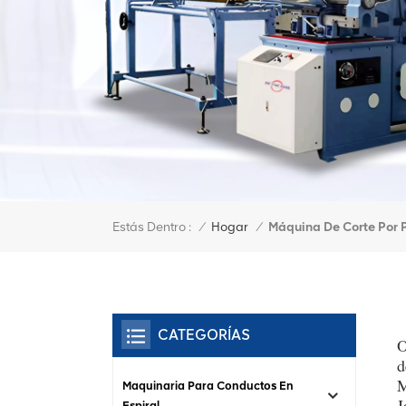
Estás Dentro :
Máquina De Corte Por
/
Hogar
/
CATEGORÍAS
O
d
M
Maquinaria Para Conductos En
J
Espiral