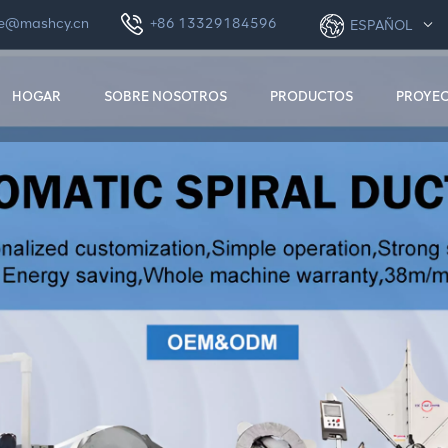
le@mashcy.cn
+86 13329184596
ESPAÑOL
HOGAR
SOBRE NOSOTROS
PRODUCTOS
PROYE