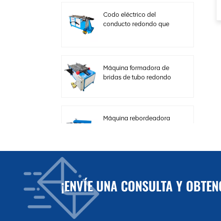
Codo eléctrico del
conducto redondo que
hace la máquina con
velocidad ajustable
Máquina formadora de
bridas de tubo redondo
horizontal hidráulica
Máquina rebordeadora
de cizalla de carrete de
chapa fina para
conductos HVAC
Máquina de corte
¡ENVÍE UNA CONSULTA Y OBTE
eléctrica de placa de
acero para conductos
HVAC