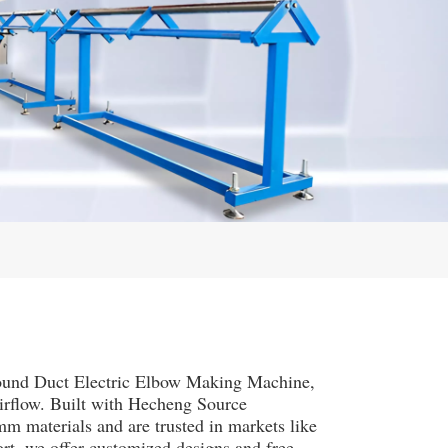
ound Duct Electric Elbow Making Machine,
 airflow. Built with Hecheng Source
m materials and are trusted in markets like
rt, we offer customized designs and free