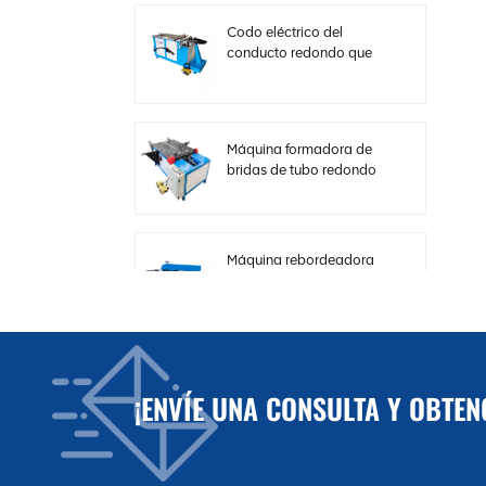
Codo eléctrico del
conducto redondo que
hace la máquina con
velocidad ajustable
Máquina formadora de
bridas de tubo redondo
horizontal hidráulica
Máquina rebordeadora
de cizalla de carrete de
chapa fina para
conductos HVAC
Máquina de corte
¡ENVÍE UNA CONSULTA Y OBTE
eléctrica de placa de
acero para conductos
HVAC