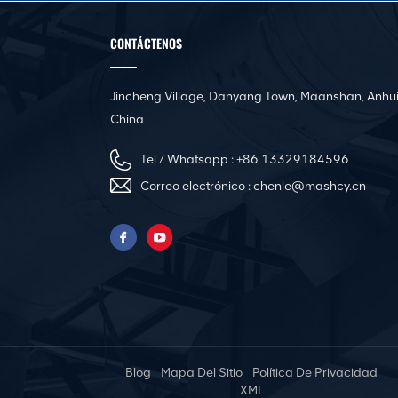
Línea de producción
automática de
conductos 3 para
CONTÁCTENOS
fabricar conductos HVAC
cuadrados
Jincheng Village, Danyang Town, Maanshan, Anhui
Línea de producción de
bridas de acero en
China
ángulo CNC de
conductos cuadrados
Tel / Whatsapp :
+86 13329184596
Correo electrónico :
chenle@mashcy.cn
Máquina automática de
nivelación y rebordeado
de conductos de aire
Pittsburgh Portable
Electric Duct Seam
Locker Closer Machine
Blog
Mapa Del Sitio
Política De Privacidad
Innovadora prensa
XML