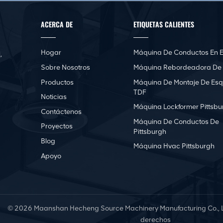
ACERCA DE
ETIQUETAS CALIENTES
Hogar
Máquina De Conductos En E
,
Sobre Nosotros
Máquina Rebordeadora De
Productos
Máquina De Montaje De Esq
TDF
Noticias
Máquina Lockformer Pittsbu
Contáctenos
Máquina De Conductos De
Proyectos
Pittsburgh
Blog
Máquina Hvac Pittsburgh
Apoyo
© 2026 Maanshan Hecheng Source Machinery Manufacturing Co., Lt
derechos