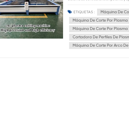
altura de la pistola de corte evita el f
cabezal de la pistola de corte y la plac
Máquina De Co
ETIQUETAS :
funcione más suavemente y Mejora enor
Máquina De Corte Por Plasma
implementación de conductos de aire e
programas de procesamiento de exporta
Máquina De Corte Por Plasma 
estilo de conducto de aire requerido. en
Cortadora De Perfiles De Pla
programa de procesamiento para cortar.
corte por plasma CNC de fuente Hecheng
Máquina De Corte Por Arco D
configuración 1.Tanto el eje X como el Y
carrera del eje adopta brújulas rectas
garantiza de forma eficaz. Mejora enorm
ajuste de altura de la pistola de corte
entre el cabezal de la pistola de corte y
máquina funcione más suavemente. y m
control directo por computadora, opera
operar el modelo de máquina cortadora 
tienen que preocuparse por comprar eq
producción de programas, control de p
lograr todas las funciones, ahorrando 
dispositivo de límite electrónico en ca
preocupe.6.Accionamiento de dos caras
con máquina de precisión Principales
Hzformas de cortecorte por plasmaRango