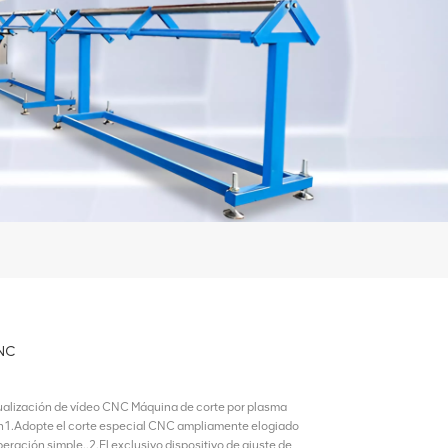
CNC
alización de vídeo CNC Máquina de corte por plasma
ón1.Adopte el corte especial CNC ampliamente elogiado
eración simple..2.El exclusivo dispositivo de ajuste de