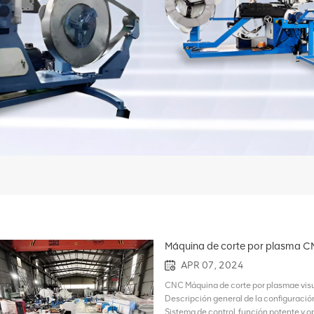
Máquina de corte por plasma 
APR 07, 2024
CNC Máquina de corte por plasmae visu
Descripción general de la configuraci
Sistema de control, función potente y op