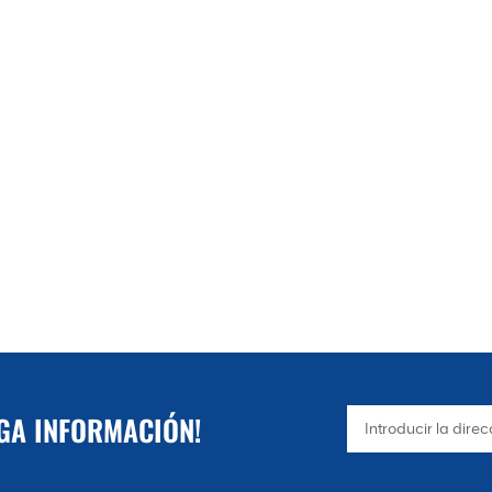
ventajas de buena estabilidad, fácil inic
Sin embargo, la máquina de corte por p
intensidad del arco, el ruido fuerte, el
de pistolas de corte no debe ser demasia
tanto, al elegir el uso de una máquina 
exhaustivamente las necesidades especí
NGA INFORMACIÓN!