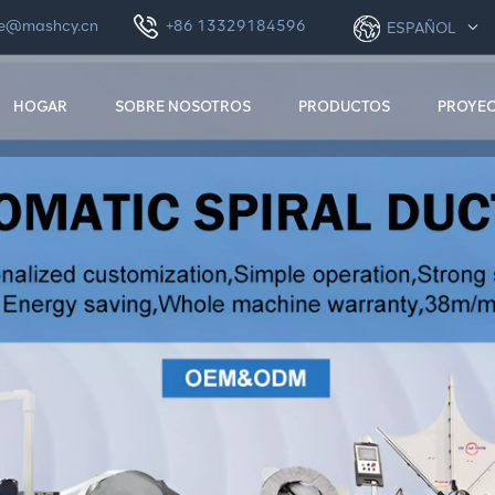
le@mashcy.cn
+86 13329184596
ESPAÑOL
HOGAR
SOBRE NOSOTROS
PRODUCTOS
PROYE