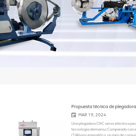
Propuesta técnica de plegadora 
MAR 19, 2024
Una plegadora CNC servo eléctrica pe
tecnología alemana,cComparado con el 
(1)Ahorro energético, un mes de consumo