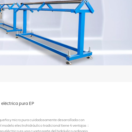
eléctrica pura EP
queña y micro pura cuidadosamente desarrollada con
modelo electrohidráulico tradicional tiene 4 ventajas：
 eléctrico es una cuarta parte del hidráulico ordinario