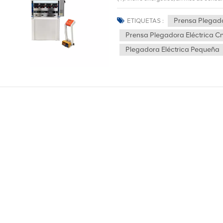
presiona el freno；(2) Protección del me
utiliza aceite hidráulico, no hay fugas de
Prensa Plegado
ETIQUETAS :
medio ambiente;(3) Alta eficiencia, est
Prensa Plegadora Eléctrica C
tornillo, de modo que el control de todo 
hidráulica;(4) La prensa plegadora serv
Plegadora Eléctrica Pequeña
servomotor y la rotación del tornillo, d
abajo, trabajo a largo plazo, ¡su preci
máquina, detalles, bienvenido a consult
la máquina herramienta:1. La máquina s
estructura de tope trasero, sistema de 
acero, con suficiente resistencia y rigi
condiciones de carga reales para logr
soldadura, se utiliza un tratamiento de 
marco.(2)Control deslizante: La máquin
excéntrico, la estructura general es s
(3)Sistema de control: utilizando el s
forma independiente, operación flexible
producción de programa simple,fAst, no 
adelantado para procesar,dModificación
tiempo, simplificando operaciones. La pos
sin la molestia de que el origen desapa
partes: componente del molde superior 
en la corredera y se fija mediante una fé