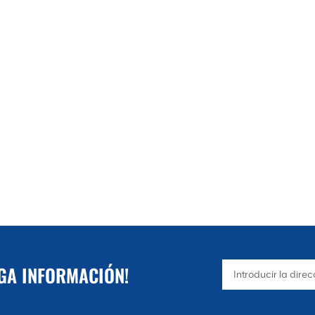
principalmente de marcas importadas 
internacionales, son seguros, confiable
de control eléctrico tiene función de dis
procesamiento de doblado y las funcio
eléctrico es razonable y claro, lo que f
gabinete eléctrico es personalizado po
de control en China. Equipado aleatori
superior y un juego para el molde inferio
NGA INFORMACIÓN!