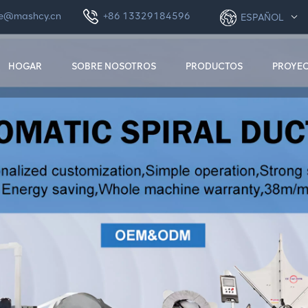
le@mashcy.cn
+86 13329184596
ESPAÑOL
HOGAR
SOBRE NOSOTROS
PRODUCTOS
PROYE