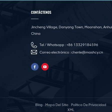
Línea de producción
automática de
conductos 3 para
CONTÁCTENOS
fabricar conductos HVAC
cuadrados
Jincheng Village, Danyang Town, Maanshan, Anhui
Línea de producción de
bridas de acero en
China
ángulo CNC de
conductos cuadrados
Tel / Whatsapp :
+86 13329184596
Correo electrónico :
chenle@mashcy.cn
Máquina automática de
nivelación y rebordeado
de conductos de aire
Pittsburgh Portable
Electric Duct Seam
Locker Closer Machine
Blog
Mapa Del Sitio
Política De Privacidad
Innovadora prensa
XML