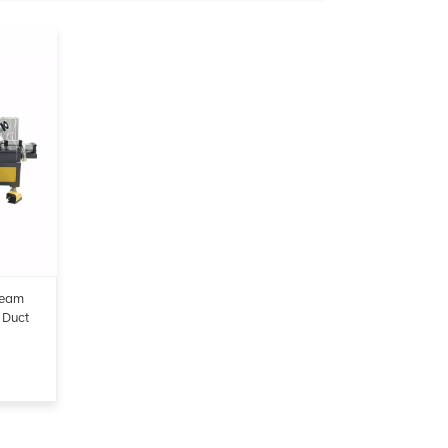
Seam
 Duct