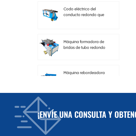
Codo eléctrico del
conducto redondo que
hace la máquina con
velocidad ajustable
Máquina formadora de
bridas de tubo redondo
horizontal hidráulica
Máquina rebordeadora
de cizalla de carrete de
chapa fina para
conductos HVAC
Máquina de corte
¡ENVÍE UNA CONSULTA Y OBTE
eléctrica de placa de
acero para conductos
HVAC