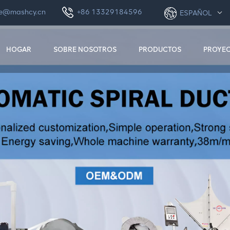
le@mashcy.cn
+86 13329184596
ESPAÑOL
HOGAR
SOBRE NOSOTROS
PRODUCTOS
PROYE