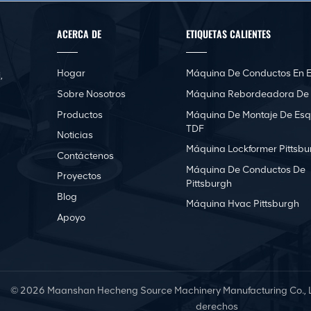
ACERCA DE
ETIQUETAS CALIENTES
Hogar
Máquina De Conductos En E
,
Sobre Nosotros
Máquina Rebordeadora De
Productos
Máquina De Montaje De Esq
TDF
Noticias
Máquina Lockformer Pittsbu
Contáctenos
Máquina De Conductos De
Proyectos
Pittsburgh
Blog
Máquina Hvac Pittsburgh
Apoyo
© 2026 Maanshan Hecheng Source Machinery Manufacturing Co., Lt
derechos