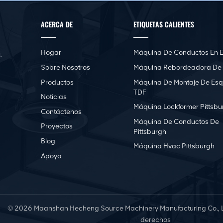
ACERCA DE
ETIQUETAS CALIENTES
Hogar
Máquina De Conductos En E
,
Sobre Nosotros
Máquina Rebordeadora De
Productos
Máquina De Montaje De Esq
TDF
Noticias
Máquina Lockformer Pittsbu
Contáctenos
Máquina De Conductos De
Proyectos
Pittsburgh
Blog
Máquina Hvac Pittsburgh
Apoyo
© 2026 Maanshan Hecheng Source Machinery Manufacturing Co., Lt
derechos