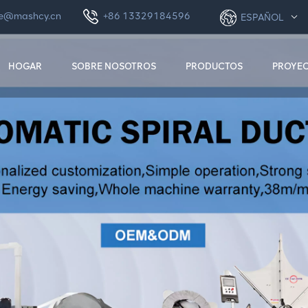
le@mashcy.cn
+86 13329184596
ESPAÑOL
HOGAR
SOBRE NOSOTROS
PRODUCTOS
PROYE