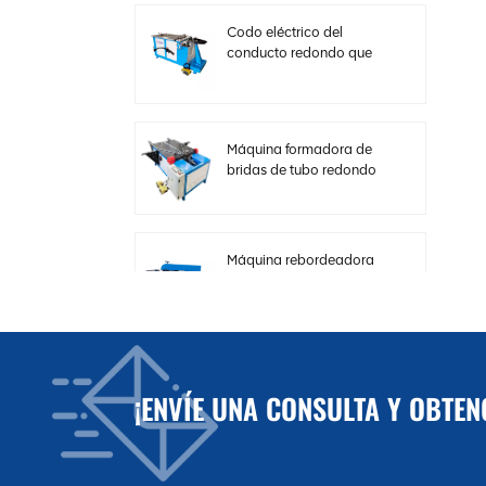
Codo eléctrico del
conducto redondo que
hace la máquina con
velocidad ajustable
Máquina formadora de
bridas de tubo redondo
horizontal hidráulica
Máquina rebordeadora
de cizalla de carrete de
chapa fina para
conductos HVAC
Máquina de corte
¡ENVÍE UNA CONSULTA Y OBTE
eléctrica de placa de
acero para conductos
HVAC