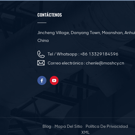
Línea de producción
automática de
conductos 3 para
CONTÁCTENOS
fabricar conductos HVAC
cuadrados
Jincheng Village, Danyang Town, Maanshan, Anhui
Línea de producción de
bridas de acero en
China
ángulo CNC de
conductos cuadrados
Tel / Whatsapp :
+86 13329184596
Correo electrónico :
chenle@mashcy.cn
Máquina automática de
nivelación y rebordeado
de conductos de aire
Pittsburgh Portable
Electric Duct Seam
Locker Closer Machine
Blog
Mapa Del Sitio
Política De Privacidad
Innovadora prensa
XML