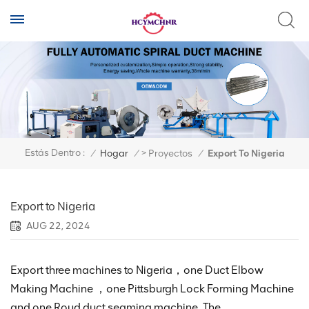
>
Estás Dentro :
/
Hogar
/
Proyectos
/
Export To Nigeria
Export to Nigeria
AUG 22, 2024
Export three machines to Nigeria，one Duct Elbow
Making Machine ，one Pittsburgh Lock Forming Machine
and one Roud duct seaming machine .The