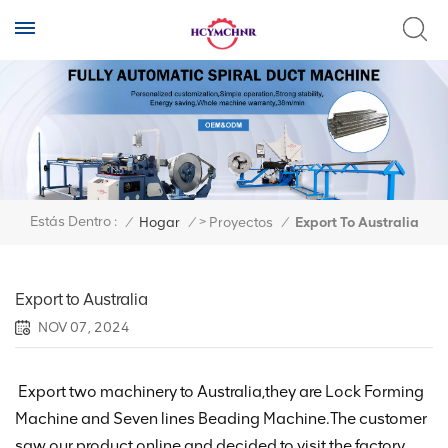
>
Estás Dentro :
/
Hogar
/
Proyectos
/
Export To Australia
Export to Australia
NOV 07, 2024
Export two machinery to Australia,they are Lock Forming
Machine and Seven lines Beading Machine.The customer
saw our product online and decided to visit the factory.