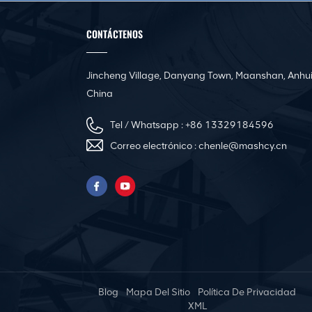
Línea de producción
automática de
conductos 3 para
CONTÁCTENOS
fabricar conductos HVAC
cuadrados
Jincheng Village, Danyang Town, Maanshan, Anhui
Línea de producción de
bridas de acero en
China
ángulo CNC de
conductos cuadrados
Tel / Whatsapp :
+86 13329184596
Correo electrónico :
chenle@mashcy.cn
Máquina automática de
nivelación y rebordeado
de conductos de aire
Pittsburgh Portable
Electric Duct Seam
Locker Closer Machine
Blog
Mapa Del Sitio
Política De Privacidad
Innovadora prensa
XML