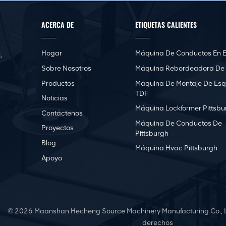
ACERCA DE
ETIQUETAS CALIENTES
Hogar
Máquina De Conductos En E
,
Sobre Nosotros
Máquina Rebordeadora De
Productos
Máquina De Montaje De Esq
TDF
Noticias
Máquina Lockformer Pittsbu
Contáctenos
Máquina De Conductos De
Proyectos
Pittsburgh
Blog
Máquina Hvac Pittsburgh
Apoyo
© 2026 Maanshan Hecheng Source Machinery Manufacturing Co., Lt
derechos