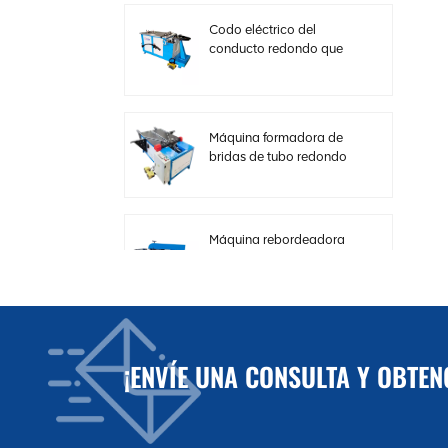
Codo eléctrico del
conducto redondo que
hace la máquina con
velocidad ajustable
Máquina formadora de
bridas de tubo redondo
horizontal hidráulica
Máquina rebordeadora
de cizalla de carrete de
chapa fina para
conductos HVAC
Máquina de corte
¡ENVÍE UNA CONSULTA Y OBTE
eléctrica de placa de
acero para conductos
HVAC