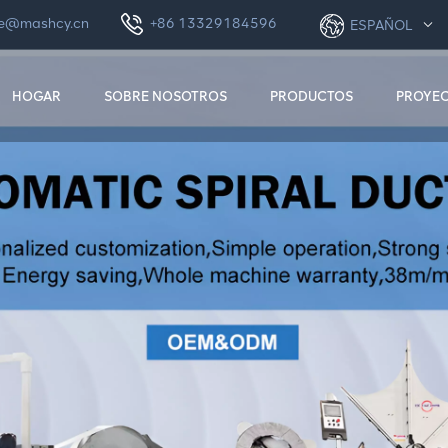
le@mashcy.cn
+86 13329184596
ESPAÑOL
HOGAR
SOBRE NOSOTROS
PRODUCTOS
PROYE